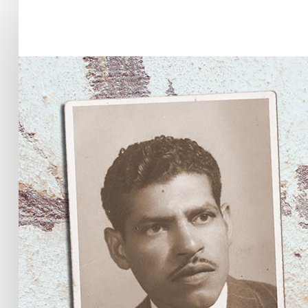
Home
SEARCH
Biografía
...
Obras
Noticias
Multimedia
Editorial
Radionovela