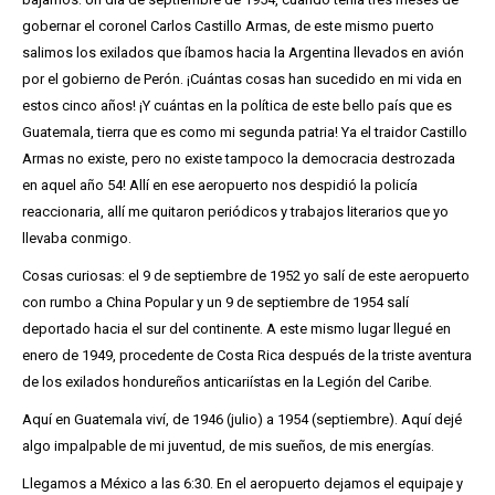
gobernar el coronel Carlos Castillo Armas, de este mismo puerto
salimos los exilados que íbamos hacia la Argentina llevados en avión
por el gobierno de Perón. ¡Cuántas cosas han sucedido en mi vida en
estos cinco años! ¡Y cuántas en la política de este bello país que es
Guatemala, tierra que es como mi segunda patria! Ya el traidor Castillo
Armas no existe, pero no existe tampoco la democracia destrozada
en aquel año 54! Allí en ese aeropuerto nos despidió la policía
reaccionaria, allí me quitaron periódicos y trabajos literarios que yo
llevaba conmigo.
Cosas curiosas: el 9 de septiembre de 1952 yo salí de este aeropuerto
con rumbo a China Popular y un 9 de septiembre de 1954 salí
deportado hacia el sur del continente. A este mismo lugar llegué en
enero de 1949, procedente de Costa Rica después de la triste aventura
de los exilados hondureños anticariístas en la Legión del Caribe.
Aquí en Guatemala viví, de 1946 (julio) a 1954 (septiembre). Aquí dejé
algo impalpable de mi juventud, de mis sueños, de mis energías.
Llegamos a México a las 6:30. En el aeropuerto dejamos el equipaje y