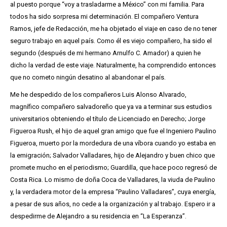
al puesto porque “voy a trasladarme a México” con mi familia. Para
todos ha sido sorpresa mi determinación. El compañero Ventura
Ramos, jefe de Redacción, me ha objetado el viaje en caso de no tener
seguro trabajo en aquel país. Como él es viejo compañero, ha sido el
segundo (después de mi hermano Arnulfo C. Amador) a quien he
dicho la verdad de este viaje. Naturalmente, ha comprendido entonces
que no cometo ningún desatino al abandonar el país.
Me he despedido de los compañeros Luis Alonso Alvarado,
magnífico compañero salvadoreño que ya va a terminar sus estudios
universitarios obteniendo el título de Licenciado en Derecho; Jorge
Figueroa Rush, el hijo de aquel gran amigo que fue el Ingeniero Paulino
Figueroa, muerto por la mordedura de una víbora cuando yo estaba en
la emigración; Salvador Valladares, hijo de Alejandro y buen chico que
promete mucho en el periodismo; Guardilla, que hace poco regresó de
Costa Rica. Lo mismo de doña Coca de Valladares, la viuda de Paulino
y, la verdadera motor de la empresa “Paulino Valladares”, cuya energía,
a pesar de sus años, no cede a la organización y al trabajo. Espero ir a
despedirme de Alejandro a su residencia en “La Esperanza”.