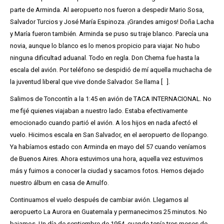
parte de Arminda. Al aeropuerto nos fueron a despedir Mario Sosa,
Salvador Turcios y José María Espinoza. ¡Grandes amigos! Doña Lacha
y María fueron también. Arminda se puso su traje blanco. Parecía una
novia, aunque lo blanco es lo menos propicio para viajar. No hubo
ninguna dificultad aduanal. Todo en regla. Don Chema fue hasta la
escala del avión. Por teléfono se despidió de mí aquella muchacha de
la juventud liberal que vive donde Salvador. Se llama [ ].
Salimos de Toncontín a la 1:45 en avión de TACA INTERNACIONAL. No
me fijé quienes viajaban a nuestro lado. Estaba efectivamente
emocionado cuando partió el avión. A los hijos en nada afectó el
vuelo. Hicimos escala en San Salvador, en el aeropuerto de Ilopango.
Ya habíamos estado con Arminda en mayo del 57 cuando veníamos
de Buenos Aires. Ahora estuvimos una hora, aquella vez estuvimos
más y fuimos a conocer la ciudad y sacamos fotos. Hemos dejado
nuestro álbum en casa de Arnulfo.
Continuamos el vuelo después de cambiar avión. Llegamos al
aeropuerto La Aurora en Guatemala y permanecimos 25 minutos. No
bajamos. Un día de septiembre de 1954, cuando tenía tres meses de