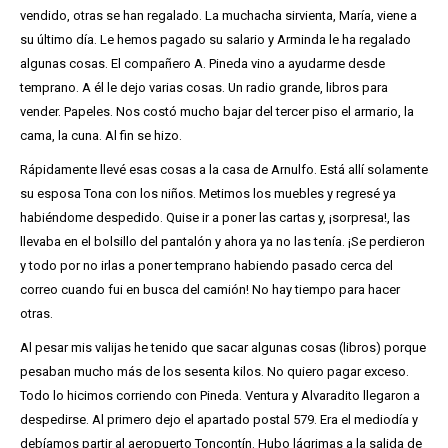
vendido, otras se han regalado. La muchacha sirvienta, María, viene a
su último día. Le hemos pagado su salario y Arminda le ha regalado
algunas cosas. El compañero A. Pineda vino a ayudarme desde
temprano. A él le dejo varias cosas. Un radio grande, libros para
vender. Papeles. Nos costó mucho bajar del tercer piso el armario, la
cama, la cuna. Al fin se hizo.
Rápidamente llevé esas cosas a la casa de Arnulfo. Está allí solamente
su esposa Tona con los niños. Metimos los muebles y regresé ya
habiéndome despedido. Quise ir a poner las cartas y, ¡sorpresa!, las
llevaba en el bolsillo del pantalón y ahora ya no las tenía. ¡Se perdieron
y todo por no irlas a poner temprano habiendo pasado cerca del
correo cuando fui en busca del camión! No hay tiempo para hacer
otras.
Al pesar mis valijas he tenido que sacar algunas cosas (libros) porque
pesaban mucho más de los sesenta kilos. No quiero pagar exceso.
Todo lo hicimos corriendo con Pineda. Ventura y Alvaradito llegaron a
despedirse. Al primero dejo el apartado postal 579. Era el mediodía y
debíamos partir al aeropuerto Toncontín. Hubo lágrimas a la salida de