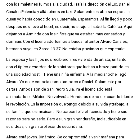
con los maletines fuimos a la ciudad. Traía la dirección del Lic. Daniel
Canales Palencia y allá fuimos en taxi. Solamente estaba su esposa a
quien yo había conocido en Guatemala. Esperamos. Al fin llegó y poco
después nos llevó al hotel, es decir, nos trajo al Isabel la Católica. Aquí
dejamos a Arminda con los niños que ya estaban muy cansados y
dormían. Con el licenciado fuimos a buscar al pintor Alvaro Canales,
hermano suyo, en Zarco 19-37. No estaba y tuvimos que esperarle.
La esposa y los hijos nos recibieron. Es vivienda de artista, un tanto
con el típico desorden de los pintores que luchan a brazo partido en
una sociedad hostil. Tiene una niña enferma. A la medianoche llegó
Alvaro. Yo no le conocía como tampoco a Daniel. Solamente por
cartas. Ambos son de San Pedro Sula. Ya el licenciado está
aclimatado en México. No volverá a Honduras de no ser cuando triunfe
le revolución. Es la impresión que tengo debido a su vida y trabajo, a
su familia que es mexicana. No parece feliz el licenciado y tiene sus
razones para no serlo. Pero es un gran hondureño, inclaudicable en
sus ideas, un gran profesor de secundaria.
Alvaro está joven. Dinámico. Se comprometió a venir mañana para