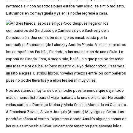
invitamos a ir con nosotros pues estaba muy ebrio, se sintió molesto.
Estuvimos en Comayagüela y ya en la noche regresé a casa.
Poco después llegaron los
compañeros del Sindicato de Camiseras y de Sastres y de la
Construcción. Una comisión de mujeres encabezada por la
compañera Esperanza (de Laínez) y Andrés Pineda. Venían entre otros
los compañeros Pachán, Florindo, y las muchachas de una célula. La
esposa de Pineda. Esta, a ruego mío, bailó un sique para poder tener
una idea mejor del baile típico nuestro que yo desconozco. Pasamos
un rato alegres. Distribuí libros, novelas y textos entre los compañeros
pues no podré llevarlos y a ellos les serán muy útiles.
Nos acostamos muy tarde de la noche pues tenemos que dejar todo
más o menos listo para el viaje mañana a la una de la tarde. He escrito
varias cartas: a Domingo Urbina y María Cristina Moncada en Olanchito.
A Francisca Zavala, Silvia y Joaquín (Amador) Mayorga en Ceiba. Las
pondré mañana al correo. Dejaremos donde Arnulfo algunas cosas de
las que es imposible llevar. Únicamente tenemos para sesenta kilos.