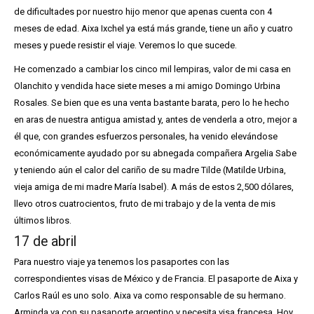
de dificultades por nuestro hijo menor que apenas cuenta con 4
meses de edad. Aixa Ixchel ya está más grande, tiene un año y cuatro
meses y puede resistir el viaje. Veremos lo que sucede.
He comenzado a cambiar los cinco mil lempiras, valor de mi casa en
Olanchito y vendida hace siete meses a mi amigo Domingo Urbina
Rosales. Se bien que es una venta bastante barata, pero lo he hecho
en aras de nuestra antigua amistad y, antes de venderla a otro, mejor a
él que, con grandes esfuerzos personales, ha venido elevándose
económicamente ayudado por su abnegada compañera Argelia Sabe
y teniendo aún el calor del cariño de su madre Tilde (Matilde Urbina,
vieja amiga de mi madre María Isabel). A más de estos 2,500 dólares,
llevo otros cuatrocientos, fruto de mi trabajo y de la venta de mis
últimos libros.
17 de abril
Para nuestro viaje ya tenemos los pasaportes con las
correspondientes visas de México y de Francia. El pasaporte de Aixa y
Carlos Raúl es uno solo. Aixa va como responsable de su hermano.
Arminda va con su pasaporte argentino y necesita visa francesa. Hoy