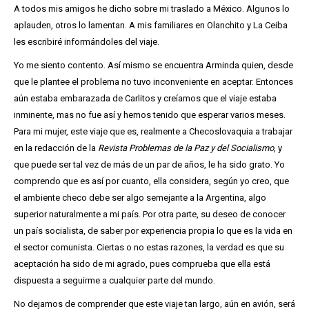
A todos mis amigos he dicho sobre mi traslado a México. Algunos lo
aplauden, otros lo lamentan. A mis familiares en Olanchito y La Ceiba
les escribiré informándoles del viaje.
Yo me siento contento. Así mismo se encuentra Arminda quien, desde
que le plantee el problema no tuvo inconveniente en aceptar. Entonces
aún estaba embarazada de Carlitos y creíamos que el viaje estaba
inminente, mas no fue así y hemos tenido que esperar varios meses.
Para mi mujer, este viaje que es, realmente a Checoslovaquia a trabajar
en la redacción de la
Revista Problemas de la Paz y del Socialismo
, y
que puede ser tal vez de más de un par de años, le ha sido grato. Yo
comprendo que es así por cuanto, ella considera, según yo creo, que
el ambiente checo debe ser algo semejante a la Argentina, algo
superior naturalmente a mi país. Por otra parte, su deseo de conocer
un país socialista, de saber por experiencia propia lo que es la vida en
el sector comunista. Ciertas o no estas razones, la verdad es que su
aceptación ha sido de mi agrado, pues comprueba que ella está
dispuesta a seguirme a cualquier parte del mundo.
No dejamos de comprender que este viaje tan largo, aún en avión, será