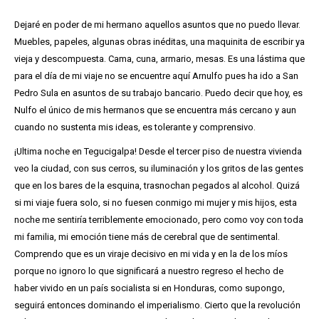
Dejaré en poder de mi hermano aquellos asuntos que no puedo llevar.
Muebles, papeles, algunas obras inéditas, una maquinita de escribir ya
vieja y descompuesta. Cama, cuna, armario, mesas. Es una lástima que
para el día de mi viaje no se encuentre aquí Arnulfo pues ha ido a San
Pedro Sula en asuntos de su trabajo bancario. Puedo decir que hoy, es
Nulfo el único de mis hermanos que se encuentra más cercano y aun
cuando no sustenta mis ideas, es tolerante y comprensivo.
¡Ultima noche en Tegucigalpa! Desde el tercer piso de nuestra vivienda
veo la ciudad, con sus cerros, su iluminación y los gritos de las gentes
que en los bares de la esquina, trasnochan pegados al alcohol. Quizá
si mi viaje fuera solo, si no fuesen conmigo mi mujer y mis hijos, esta
noche me sentiría terriblemente emocionado, pero como voy con toda
mi familia, mi emoción tiene más de cerebral que de sentimental.
Comprendo que es un viraje decisivo en mi vida y en la de los míos
porque no ignoro lo que significará a nuestro regreso el hecho de
haber vivido en un país socialista si en Honduras, como supongo,
seguirá entonces dominando el imperialismo. Cierto que la revolución