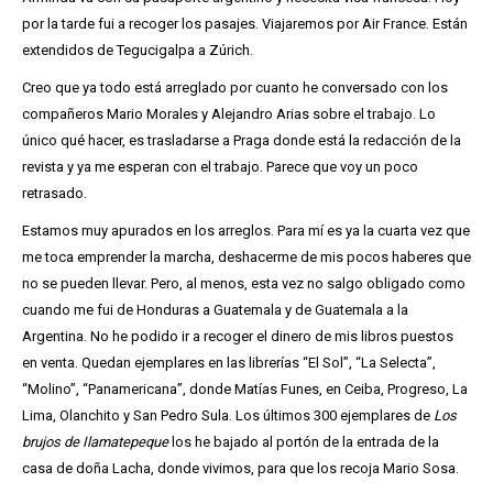
por la tarde fui a recoger los pasajes. Viajaremos por Air France. Están
extendidos de Tegucigalpa a Zúrich.
Creo que ya todo está arreglado por cuanto he conversado con los
compañeros Mario Morales y Alejandro Arias sobre el trabajo. Lo
único qué hacer, es trasladarse a Praga donde está la redacción de la
revista y ya me esperan con el trabajo. Parece que voy un poco
retrasado.
Estamos muy apurados en los arreglos. Para mí es ya la cuarta vez que
me toca emprender la marcha, deshacerme de mis pocos haberes que
no se pueden llevar. Pero, al menos, esta vez no salgo obligado como
cuando me fui de Honduras a Guatemala y de Guatemala a la
Argentina. No he podido ir a recoger el dinero de mis libros puestos
en venta. Quedan ejemplares en las librerías “El Sol”, “La Selecta”,
“Molino”, “Panamericana”, donde Matías Funes, en Ceiba, Progreso, La
Lima, Olanchito y San Pedro Sula. Los últimos 300 ejemplares de
Los
brujos de Ilamatepeque
los he bajado al portón de la entrada de la
casa de doña Lacha, donde vivimos, para que los recoja Mario Sosa.