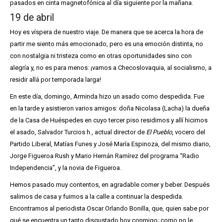
pasados en cinta magnetofónica al día siguiente por la mañana.
19 de abril
Hoy es víspera de nuestro viaje. De manera que se acerca la hora de
partir me siento más emocionado, pero es una emoción distinta, no
con nostalgia ni tristeza como en otras oportunidades sino con
alegría y, no es para menos: ¡vamos a Checoslovaquia, al socialismo, a
residir allá por temporada larga!
En este día, domingo, Arminda hizo un asado como despedida. Fue
en la tarde y asistieron varios amigos: doña Nicolasa (Lacha) la dueña
de la Casa de Huéspedes en cuyo tercer piso residimos y allí hicimos
el asado, Salvador Turcios h., actual director de
El Pueblo
, vocero del
Partido Liberal, Matías Funes y José María Espinoza, del mismo diario,
Jorge Figueroa Rush y Mario Hernán Ramírez del programa “Radio
Independencia”, y la novia de Figueroa.
Hemos pasado muy contentos, en agradable comer y beber. Después
salimos de casa y fuimos a la calle a continuar la despedida.
Encontramos al periodista Oscar Orlando Bonilla, que, quien sabe por
qué se encuentra un tanto disgustado hoy conmigo; como no le