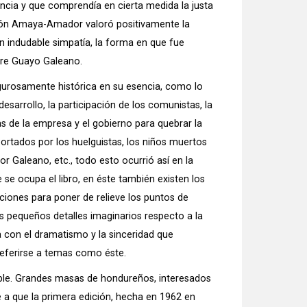
cia y que comprendía en cierta medida la justa
amón Amaya-Amador valoró positivamente la
n indudable simpatía, la forma en que fue
ebre Guayo Galeano.
igurosamente histórica en su esencia, como lo
sarrollo, la participación de los comunistas, la
s de la empresa y el gobierno para quebrar la
portados por los huelguistas, los niños muertos
 Galeano, etc., todo esto ocurrió así en la
e ocupa el libro, en éste también existen los
ciones para poner de relieve los puntos de
tos pequeños detalles imaginarios respecto a la
a con el dramatismo y la sinceridad que
eferirse a temas como éste.
ible. Grandes masas de hondureños, interesados
be a que la primera edición, hecha en 1962 en