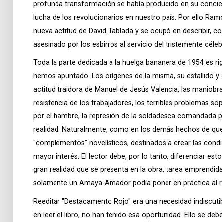
profunda transformación se había producido en su concien
lucha de los revolucionarios en nuestro país. Por ello R
nueva actitud de David Tablada y se ocupó en describir, co
asesinado por los esbirros al servicio del tristemente cél
Toda la parte dedicada a la huelga bananera de 1954 es r
hemos apuntado. Los orígenes de la misma, su estallido y de
actitud traidora de Manuel de Jesús Valencia, las maniobra
resistencia de los trabajadores, los terribles problemas so
por el hambre, la represión de la soldadesca comandada por
realidad. Naturalmente, como en los demás hechos de que s
"complementos" novelísticos, destinados a crear las condi
mayor interés. El lector debe, por lo tanto, diferenciar es
gran realidad que se presenta en la obra, tarea emprendid
solamente un Amaya-Amador podía poner en práctica al r
Reeditar "Destacamento Rojo" era una necesidad indiscut
en leer el libro, no han tenido esa oportunidad. Ello se de