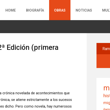
HOME
BIOGRAFÍA
OBRAS
NOTICIAS
MUL
ª Edición (primera
Ra
m
 una crónica novelada de acontecimientos que
his
ónica, se atiene estrictamente a los sucesos
mig
antes dicho. Pero como novela, hay numerosos
ila