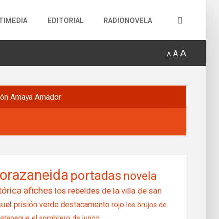
TIMEDIA
EDITORIAL
RADIONOVELA
A
A
A
món
Amaya Amador
orazaneida
portadas
novela
tórica
afiches
los rebeldes de la villa de san
uel
prisión verde
destacamento rojo
los brujos de
matepeque
el sombrero de junco