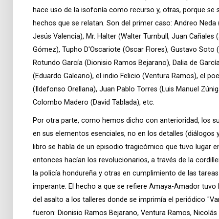
hace uso de la isofonía como recurso y, otras, porque se
hechos que se relatan. Son del primer caso: Andreo Neda
Jesús Valencia), Mr. Halter (Walter Turnbull, Juan Cañale
Gómez), Tupho D'Oscariote (Oscar Flores), Gustavo Soto (
Rotundo García (Dionisio Ramos Bejarano), Dalia de Garcí
(Eduardo Galeano), el indio Felicio (Ventura Ramos), el poe
(Ildefonso Orellana), Juan Pablo Torres (Luis Manuel Zúniga
Colombo Madero (David Tablada), etc.
Por otra parte, como hemos dicho con anterioridad, los 
en sus elementos esenciales, no en los detalles (diálogos y
libro se habla de un episodio tragicómico que tuvo lugar 
entonces hacían los revolucionarios, a través de la cordil
la policía hondureña y otras en cumplimiento de las tareas
imperante. El hecho a que se refiere Amaya-Amador tuvo l
del asalto a los talleres donde se imprimía el periódico "V
fueron: Dionisio Ramos Bejarano, Ventura Ramos, Nicolás