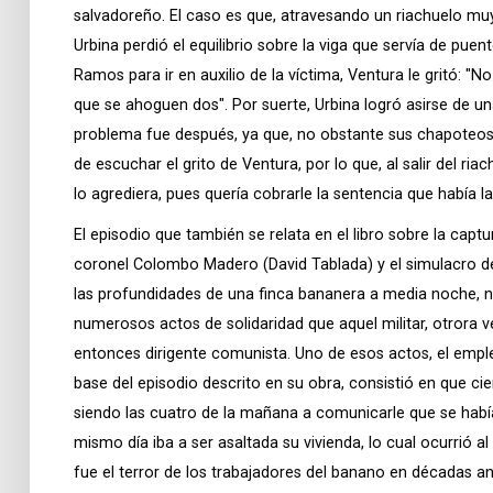
salvadoreño. El caso es que, atravesando un riachuelo muy
Urbina perdió el equilibrio sobre la viga que servía de puen
Ramos para ir en auxilio de la víctima, Ventura le gritó: 
que se ahoguen dos". Por suerte, Urbina logró asirse de un
problema fue después, ya que, no obstante sus chapoteos 
de escuchar el grito de Ventura, por lo que, al salir del ri
lo agrediera, pues quería cobrarle la sentencia que había l
El episodio que también se relata en el libro sobre la cap
coronel Colombo Madero (David Tablada) y el simulacro de
las profundidades de una finca bananera a media noche, n
numerosos actos de solidaridad que aquel militar, otrora ver
entonces dirigente comunista. Uno de esos actos, el e
base del episodio descrito en su obra, consistió en que ci
siendo las cuatro de la mañana a comunicarle que se habí
mismo día iba a ser asaltada su vivienda, lo cual ocurrió al
fue el terror de los trabajadores del banano en décadas an