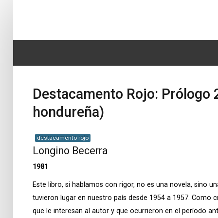
Home
SEARCH
Biografía
...
Destacamento Rojo: Prólogo 2
Obras
hondureña)
Noticias
Multimedia
destacamento rojo
Longino Becerra
Editorial
1981
Radionovela
Este libro, si hablamos con rigor, no es una novela, sino
tuvieron lugar en nuestro país desde 1954 a 1957. Como cr
que le interesan al autor y que ocurrieron en el período 