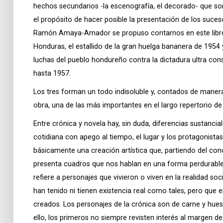
hechos secundarios -la escenografía, el decorado- que so
el propósito de hacer posible la presentación de los suces
Ramón Amaya-Amador se propuso contarnos en este libro:
Honduras, el estallido de la gran huelga bananera de 1954 
luchas del pueblo hondureño contra la dictadura ultra co
hasta 1957.
Los tres forman un todo indisoluble y, contados de manera
obra, una de las más importantes en el largo repertorio d
Entre crónica y novela hay, sin duda, diferencias sustancial
cotidiana con apego al tiempo, el lugar y los protagonista
básicamente una creación artística que, partiendo del cono
presenta cuadros que nos hablan en una forma perdurable 
refiere a personajes que vivieron o viven en la realidad soc
han tenido ni tienen existencia real como tales, pero qu
creados. Los personajes de la crónica son de carne y hueso
ello, los primeros no siempre revisten interés al margen d