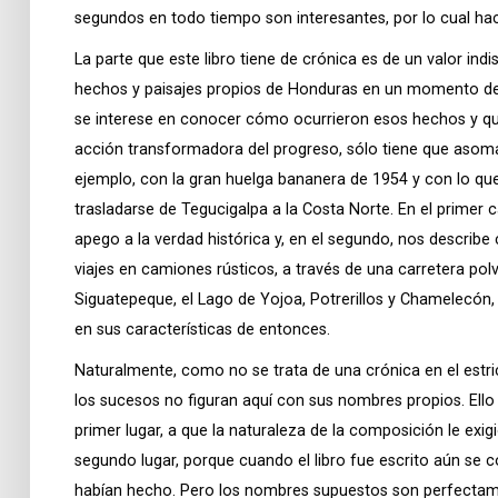
segundos en todo tiempo son interesantes, por lo cual hace
La parte que este libro tiene de crónica es de un valor indi
hechos y paisajes propios de Honduras en un momento de 
se interese en conocer cómo ocurrieron esos hechos y que 
acción transformadora del progreso, sólo tiene que asomar
ejemplo, con la gran huelga bananera de 1954 y con lo qu
trasladarse de Tegucigalpa a la Costa Norte. En el prime
apego a la verdad histórica y, en el segundo, nos describe 
viajes en camiones rústicos, a través de una carretera po
Siguatepeque, el Lago de Yojoa, Potrerillos y Chamelecón,
en sus características de entonces.
Naturalmente, como no se trata de una crónica en el estric
los sucesos no figuran aquí con sus nombres propios. Ell
primer lugar, a que la naturaleza de la composición le exig
segundo lugar, porque cuando el libro fue escrito aún se 
habían hecho. Pero los nombres supuestos son perfectame