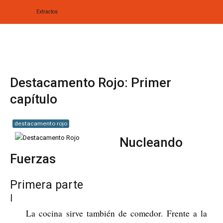
Extractos
Home
Biografía
Destacamento Rojo: Primer
Obras
capítulo
Noticias
destacamento rojo
Multimedia
Nucleando
Fuerzas
Editorial
Radionovela
Primera parte
I
La cocina sirve también de comedor. Frente a la