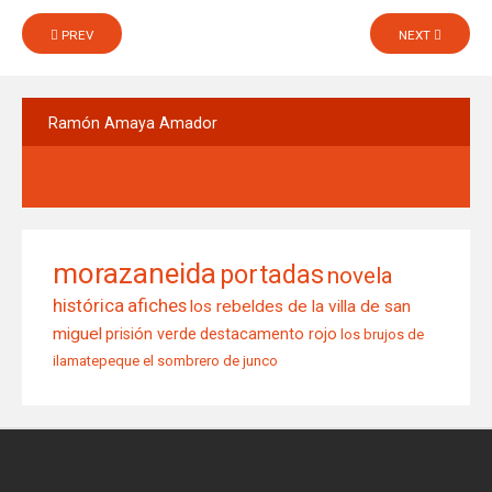
PREV
NEXT
Ramón
Amaya Amador
morazaneida
portadas
novela
histórica
afiches
los rebeldes de la villa de san
miguel
prisión verde
destacamento rojo
los brujos de
ilamatepeque
el sombrero de junco