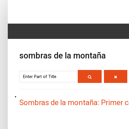
Home
SEARCH
Biografía
...
sombras de la montaña
Obras
Noticias
Enter Part of Title
Multimedia
Editorial
Sombras de la montaña: Primer c
Radionovela