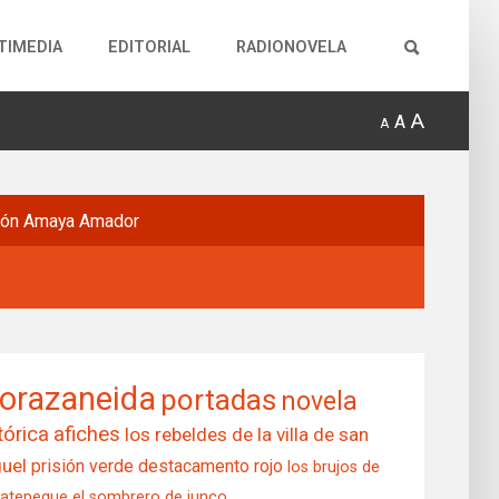
TIMEDIA
EDITORIAL
RADIONOVELA
A
A
A
món
Amaya Amador
orazaneida
portadas
novela
tórica
afiches
los rebeldes de la villa de san
uel
prisión verde
destacamento rojo
los brujos de
matepeque
el sombrero de junco