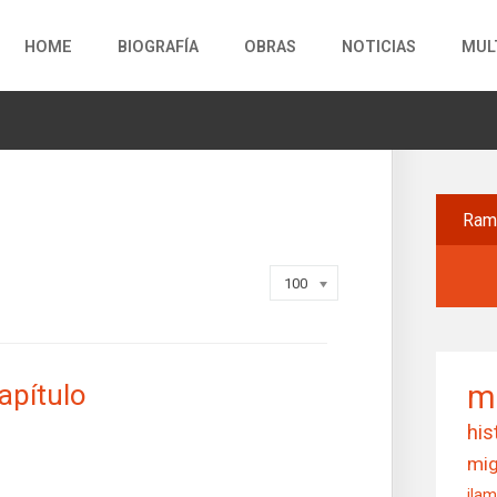
HOME
BIOGRAFÍA
OBRAS
NOTICIAS
MUL
Ra
Display #
100
apítulo
m
his
mig
ila